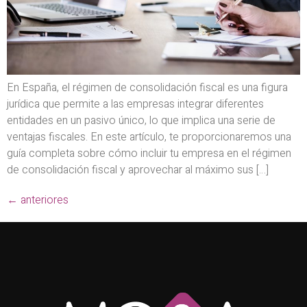
En España, el régimen de consolidación fiscal es una figura
jurídica que permite a las empresas integrar diferentes
entidades en un pasivo único, lo que implica una serie de
ventajas fiscales. En este artículo, te proporcionaremos una
guía completa sobre cómo incluir tu empresa en el régimen
de consolidación fiscal y aprovechar al máximo sus […]
←
anteriores