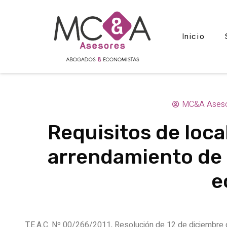
Inicio
MC&A Ases
Requisitos de local
arrendamiento de
e
T.E.A.C. Nº 00/266/2011, Resolución de 12 de diciembre