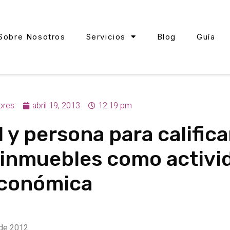
Sobre Nosotros
Servicios
Blog
Guía
ores
abril 19, 2013
12:19 pm
 y persona para calificar
 inmuebles como activi
conómica
 de 2012