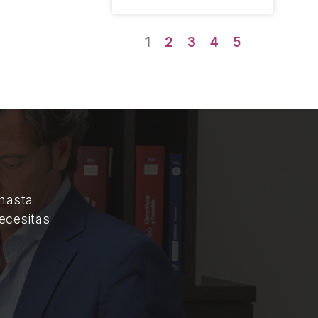
1
2
3
4
5
 hasta
ecesitas