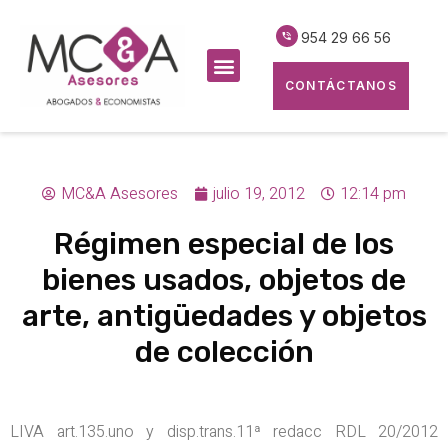
954 29 66 56
CONTÁCTANOS
MC&A Asesores
julio 19, 2012
12:14 pm
Régimen especial de los
bienes usados, objetos de
arte, antigüedades y objetos
de colección
LIVA art.135.uno y disp.trans.11ª redacc RDL 20/2012