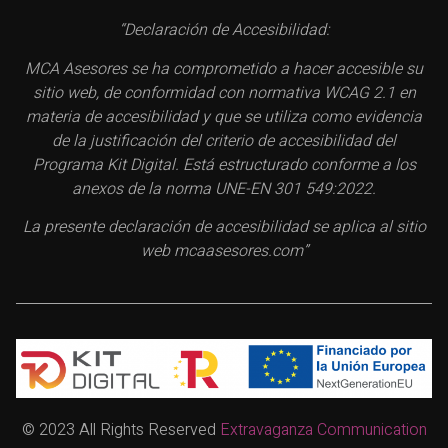
“Declaración de Accesibilidad:
MCA Asesores se ha comprometido a hacer accesible su
sitio web, de conformidad con normativa WCAG 2.1 en
materia de accesibilidad y que se utiliza como evidencia
de la justificación del criterio de accesibilidad del
Programa Kit Digital. Está estructurado conforme a los
anexos de la norma UNE-EN 301 549:2022.
La presente declaración de accesibilidad se aplica al sitio
web mcaasesores.com”
© 2023 All Rights Reserved
Extravaganza Communication