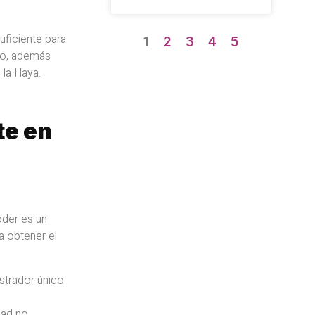
uficiente para
1
2
3
4
5
ero, además
 la Haya.
te en
oder es un
a obtener el
strador único
dad no