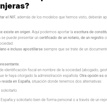
anjeras?
tar el NIF
, además de los modelos que hemos visto, deberán apo
e existe en origen
. Aquí podemos aportar la
escritura de constit
én se puede presentar un
certificado de un notario, de un registro
o
sociedad.
lano e incluso apostillarse
siempre que se trate de un document
epresentante.
de identificación fiscal en nombre de la sociedad (abogado, ges
 que le haya otorgado la administración española.
Otra opción es o
o resida en España
, situación donde tenemos dos alternativas:
solicitarlo.
España y solicitarlo bien de forma personal o a través de un rep