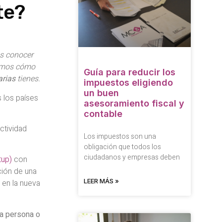
te?
s conocer
camos cómo
Guía para reducir los
arias
tienes.
impuestos eligiendo
un buen
 los países
asesoramiento fiscal y
contable
ctividad
Los impuestos son una
obligación que todos los
ciudadanos y empresas deben
tup)
con
ción de una
LEER MÁS »
 en la nueva
na persona o