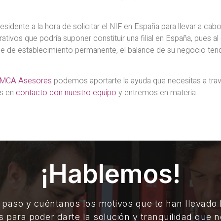
 residente a la hora de solicitar el NIF en España para llevar a cab
trativos que podría suponer constituir una filial en España, pues a
ne de establecimiento permanente, el balance de su negocio ten
MCA Asesores
podemos aportarte la ayuda que necesitas a tra
es en
contacto con nuestro equipo
y entremos en materia.
¡Hablemos!
 paso y cuéntanos los motivos que te han llevado
s para poder darte la solución y tranquilidad que n