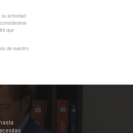
o su actividad
l considerarse
drá que
vés de nuestro
 hasta
ecesitas