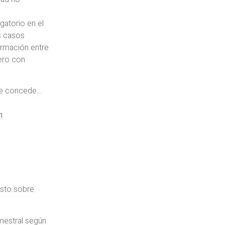
igatorio en el
s casos
ormación entre
jero con
ue concede…
n
esto sobre
mestral según