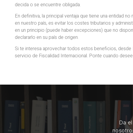
decida o se encuentre obligada.
En definitiva, la principal ventaja que tiene una entidad no
en nuestro país, es evitar los costes tributarios y adminis
en un principio (puede haber excepciones) que no dispo
declararlo en su país de origen.
Si te interesa aprovechar todos estos beneficios, desde
servicio de Fiscalidad Internacional. Ponte cuando dese
Da el
nosotro