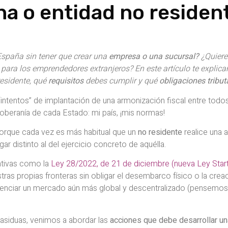
a o entidad no residen
spaña sin tener que crear una
empresa o una sucursal?
¿Quiere
para los emprendedores extranjeros? En este artículo te expli
esidente, qué
requisitos
debes cumplir y qué
obligaciones
tribut
ntentos” de implantación de una armonización fiscal entre todos
beranía de cada Estado: mi país, ¡mis normas!
porque cada vez es más habitual que un
no residente
realice una a
r distinto al del ejercicio concreto de aquélla.
ativas como la
Ley 28/2022, de 21 de diciembre (nueva Ley Star
stras propias fronteras sin obligar el desembarco físico o la crea
tenciar un mercado aún más global y descentralizado (pensemos
asiduas, venimos a abordar las
acciones que debe desarrollar u