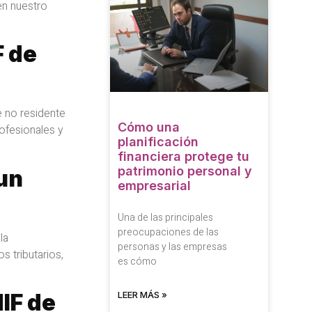
en nuestro
F de
e no residente
Cómo una
ofesionales y
planificación
financiera protege tu
patrimonio personal y
 un
empresarial
Una de las principales
preocupaciones de las
la
personas y las empresas
s tributarios,
es cómo
LEER MÁS »
IF de