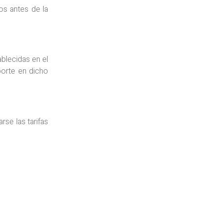
os antes de la
blecidas en el
porte en dicho
rse las tarifas