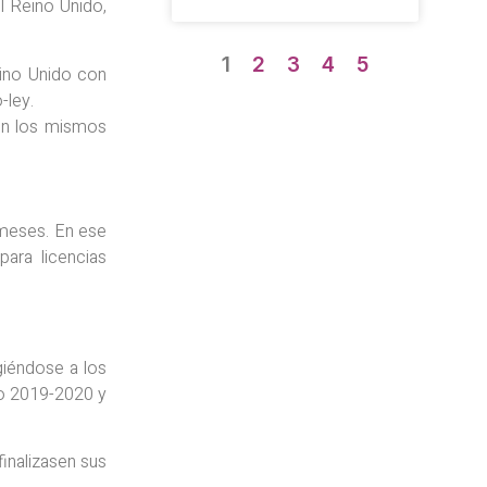
l Reino Unido,
1
2
3
4
5
eino Unido con
-ley.
 en los mismos
 meses. En ese
para licencias
giéndose a los
so 2019-2020 y
inalizasen sus