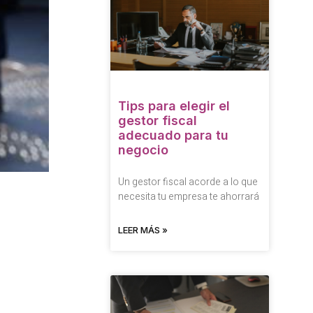
Tips para elegir el
gestor fiscal
adecuado para tu
negocio
Un gestor fiscal acorde a lo que
necesita tu empresa te ahorrará
LEER MÁS »