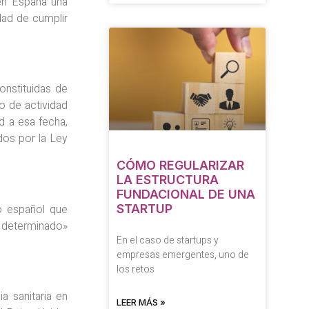
en España una
dad de cumplir
onstituidas de
o de actividad
d a esa fecha,
dos por la Ley
CÓMO REGULARIZAR
LA ESTRUCTURA
FUNDACIONAL DE UNA
mo español que
STARTUP
do determinado»
En el caso de startups y
empresas emergentes, uno de
los retos
a sanitaria en
LEER MÁS »