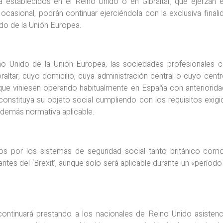
establecidos en el Reino Unido o en Gibraltar, que ejerzan 
casional, podrán continuar ejerciéndola con la exclusiva finali
ido de la Unión Europea.
ino Unido de la Unión Europea, las sociedades profesionales c
altar, cuyo domicilio, cuya administración central o cuyo centr
, que viniesen operando habitualmente en España con anteriorida
constituya su objeto social cumpliendo con los requisitos exigi
 demás normativa aplicable.
tos por los sistemas de seguridad social tanto británico co
E antes del ‘Brexit’, aunque solo será aplicable durante un «perío
 continuará prestando a los nacionales de Reino Unido asistenci