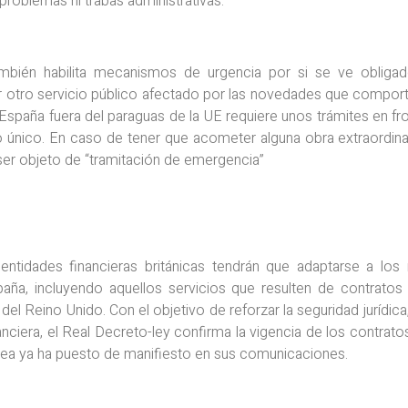
problemas ni trabas administrativas.
ambién habilita mecanismos de urgencia por si se ve obligad
r otro servicio público afectado por las novedades que comporte
 España fuera del paraguas de la UE requiere unos trámites en fr
único. En caso de tener que acometer alguna obra extraordinar
er objeto de “tramitación de emergencia”
entidades financieras británicas tendrán que adaptarse a lo
paña, incluyendo aquellos servicios que resulten de contratos
del Reino Unido. Con el objetivo de reforzar la seguridad jurídica
inanciera, el Real Decreto-ley confirma la vigencia de los contrato
pea ya ha puesto de manifiesto en sus comunicaciones.