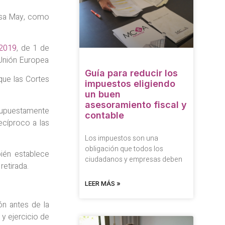
resa May, como
/2019
, de 1 de
 Unión Europea
Guía para reducir los
que las Cortes
impuestos eligiendo
un buen
asesoramiento fiscal y
(supuestamente
contable
ecíproco a las
Los impuestos son una
obligación que todos los
ién establece
ciudadanos y empresas deben
retirada.
LEER MÁS »
ón antes de la
 y ejercicio de