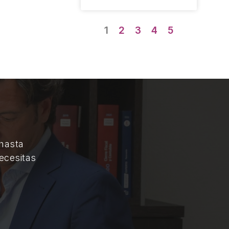
1
2
3
4
5
 hasta
ecesitas