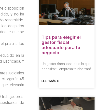
ene disposición
ndido, y no ha
do readmitido.
 los despidos
n desde que se
Tips para elegir el
gestor fiscal
l juicio a los
adecuado para tu
negocio
reducido en la
justificada. Y
Un gestor fiscal acorde a lo que
necesita tu empresa te ahorrará
tes judiciales
y otorgarán 45
LEER MÁS »
 que elevarán
 trabajadores.
cuestiones de