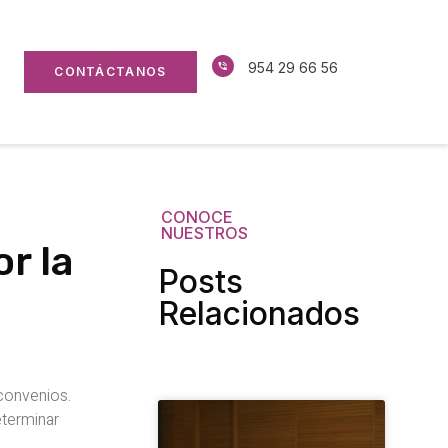
954 29 66 56
CONTÁCTANOS
CONOCE
NUESTROS
r la
Posts
Relacionados
 convenios.
eterminar