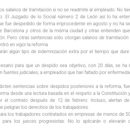
 los salarios de tramitación si no se readmite al empleado. No ti
ato. El Juzgado de lo Social número 2 de León así lo ha ente
que fue despedido de forma improcedente en agosto y no ha si
 Barcelona y otros de la misma ciudad y otras entienden que
ción. Pero otras sentencias sólo otorgan salarios de tramitació
ntró en vigor la reforma.
rán algún tipo de indemnización extra por el tiempo que dure e
esario para que un despido sea objetivo, con 20 días, se ha 
fuentes judiciales, a empleados que han faltado por enfermedad 
cten sentencias sobre despidos posteriores a la reforma, fuen
norma desde una lectura basada en el respeto a la Constitución 
r el contrato después de 12 de febrero. Incluso, alertan de
e peligran los derechos de los trabajadores.
para los trabajadores contratados en empresas de menos de 50
ara los jueces progresistas. No lo aplicarán o elevarán 