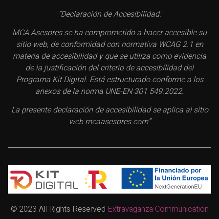
“Declaración de Accesibilidad:
MCA Asesores se ha comprometido a hacer accesible su
sitio web, de conformidad con normativa WCAG 2.1 en
materia de accesibilidad y que se utiliza como evidencia
de la justificación del criterio de accesibilidad del
Programa Kit Digital. Está estructurado conforme a los
anexos de la norma UNE-EN 301 549:2022.
La presente declaración de accesibilidad se aplica al sitio
web mcaasesores.com”
© 2023 All Rights Reserved
Extravaganza Communication