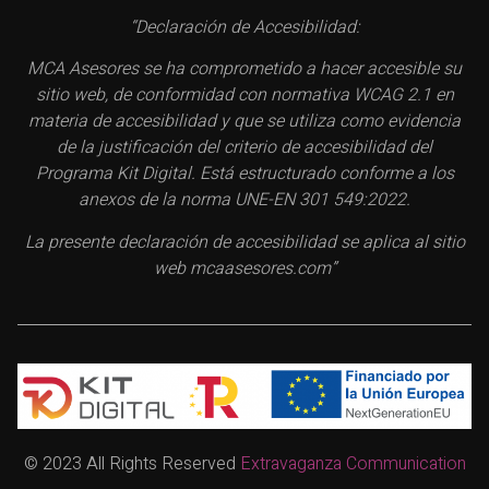
“Declaración de Accesibilidad:
MCA Asesores se ha comprometido a hacer accesible su
sitio web, de conformidad con normativa WCAG 2.1 en
materia de accesibilidad y que se utiliza como evidencia
de la justificación del criterio de accesibilidad del
Programa Kit Digital. Está estructurado conforme a los
anexos de la norma UNE-EN 301 549:2022.
La presente declaración de accesibilidad se aplica al sitio
web mcaasesores.com”
© 2023 All Rights Reserved
Extravaganza Communication