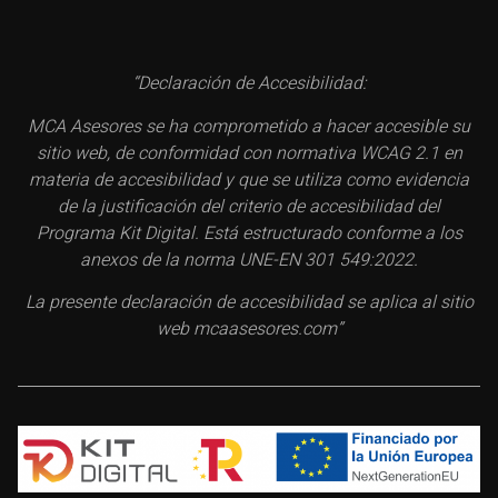
“Declaración de Accesibilidad:
MCA Asesores se ha comprometido a hacer accesible su
sitio web, de conformidad con normativa WCAG 2.1 en
materia de accesibilidad y que se utiliza como evidencia
de la justificación del criterio de accesibilidad del
Programa Kit Digital. Está estructurado conforme a los
anexos de la norma UNE-EN 301 549:2022.
La presente declaración de accesibilidad se aplica al sitio
web mcaasesores.com”