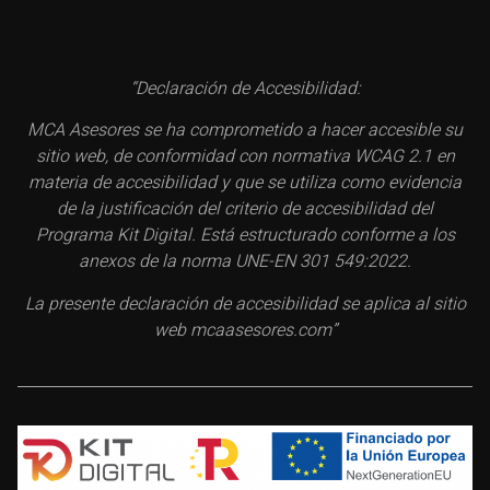
“Declaración de Accesibilidad:
MCA Asesores se ha comprometido a hacer accesible su
sitio web, de conformidad con normativa WCAG 2.1 en
materia de accesibilidad y que se utiliza como evidencia
de la justificación del criterio de accesibilidad del
Programa Kit Digital. Está estructurado conforme a los
anexos de la norma UNE-EN 301 549:2022.
La presente declaración de accesibilidad se aplica al sitio
web mcaasesores.com”