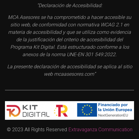
“Declaración de Accesibilidad:
MCA Asesores se ha comprometido a hacer accesible su
sitio web, de conformidad con normativa WCAG 2.1 en
materia de accesibilidad y que se utiliza como evidencia
de la justificación del criterio de accesibilidad del
Programa Kit Digital. Está estructurado conforme a los
anexos de la norma UNE-EN 301 549:2022.
La presente declaración de accesibilidad se aplica al sitio
web mcaasesores.com”
© 2023 All Rights Reserved
Extravaganza Communication