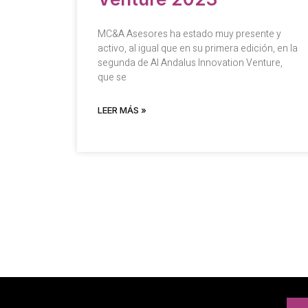
MC&A Asesores ha estado muy presente y
activo, al igual que en su primera edición, en la
segunda de Al Andalus Innovation Venture,
que se
LEER MÁS »