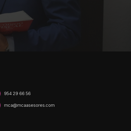
954 29 66 56
mca@mcaasesores.com