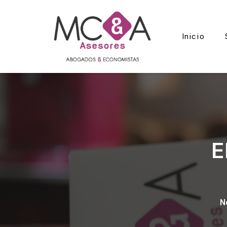
Inicio
E
N