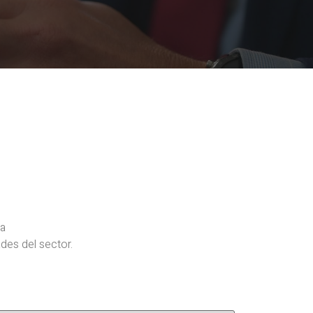
ra
des del sector.