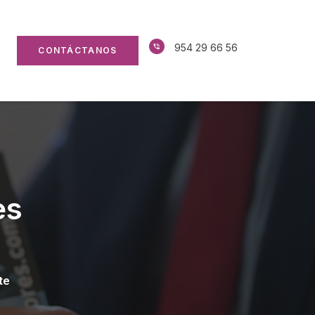
954 29 66 56
CONTÁCTANOS
es
te