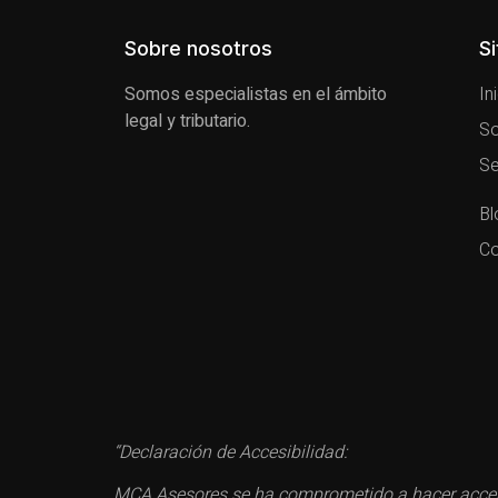
Sobre nosotros
S
Somos especialistas en el ámbito
In
legal y tributario.
So
Se
Bl
Co
“Declaración de Accesibilidad:
MCA Asesores se ha comprometido a hacer accesi