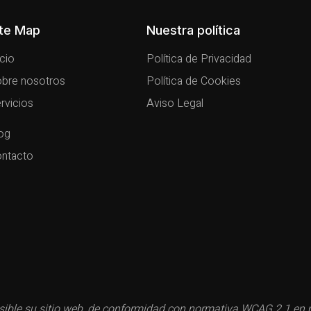
ite Map
Nuestra política
icio
Política de Privacidad
bre nosotros
Política de Cookies
rvicios
Aviso Legal
og
ntacto
ble su sitio web, de conformidad con normativa WCAG 2.1 en ma