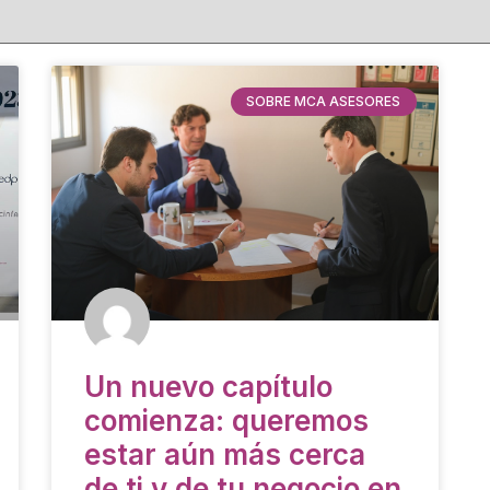
SOBRE MCA ASESORES
Un nuevo capítulo
comienza: queremos
estar aún más cerca
de ti y de tu negocio en