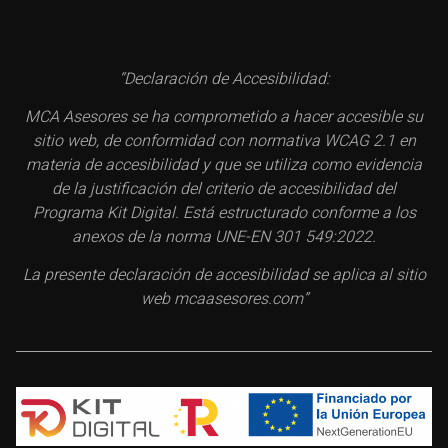
“Declaración de Accesibilidad:
MCA Asesores se ha comprometido a hacer accesible su
sitio web, de conformidad con normativa WCAG 2.1 en
materia de accesibilidad y que se utiliza como evidencia
de la justificación del criterio de accesibilidad del
Programa Kit Digital. Está estructurado conforme a los
anexos de la norma UNE-EN 301 549:2022.
La presente declaración de accesibilidad se aplica al sitio
web mcaasesores.com”