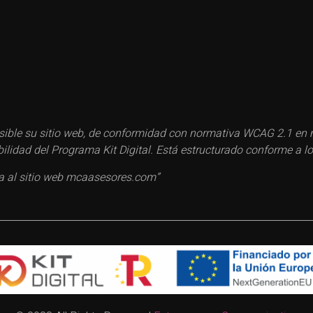
ble su sitio web, de conformidad con normativa WCAG 2.1 en ma
esibilidad del Programa Kit Digital. Está estructurado conforme 
ca al sitio web mcaasesores.com”